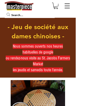
- Jeu de société aux
dames chinoises -
Nous sommes ouverts nos heures
habituelles de google
ou rendez-nous visite au St. Jacobs Farmers
Market
les jeudis et samedis toute l'année.