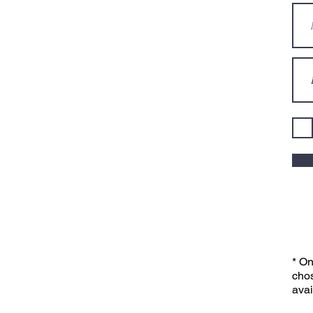
* On
chos
avai