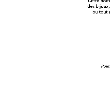
​Cette boît
des bijoux,
ou tout 
Polit