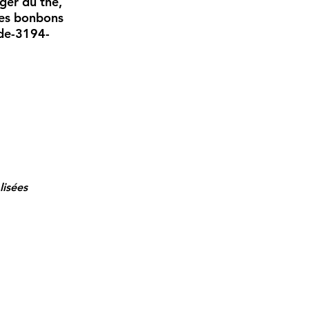
nger du thé,
 des bonbons
cde-3194-
isées