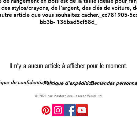
e de rangement en bois est de la taille idéale pour ra
 des stylos/crayons, de l'argent, des clés de voiture,
autre article que vous souhaitez cacher._cc781905-5
bb3b- 136bad5cf58d_
Il n'y a aucun article à afficher pour le moment.
ique de confidentialité
Politique d'expédition
Demandes personnal
© 2021 par Masterpiece Lasered Wood Ltd.