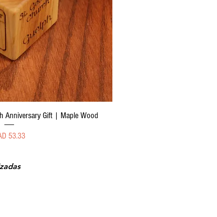
sta rápida
 Anniversary Gift | Maple Wood
ecio
AD 53.33
izadas