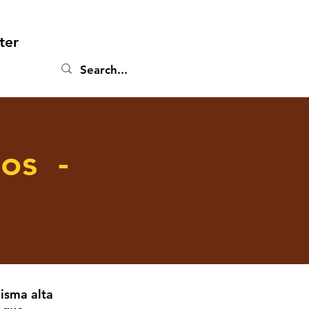
ter
dos -
isma alta