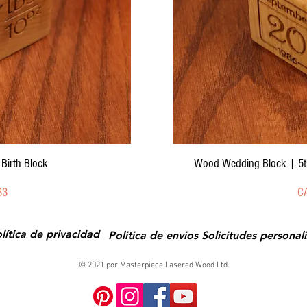
da
Vi
Birth Block
Wood Wedding Block | 5th
Pr
33
C
lítica de privacidad
Politica de envios
Solicitudes personal
© 2021 por Masterpiece Lasered Wood Ltd.