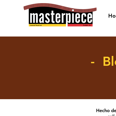
Ho
- B
Hecho de