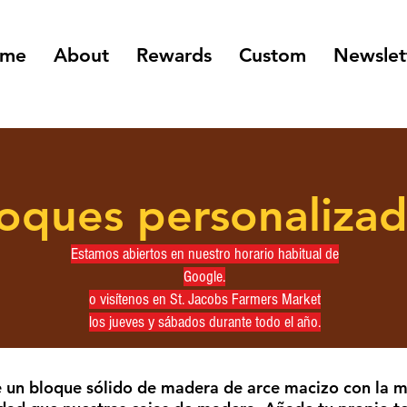
me
About
Rewards
Custom
Newslet
loques personaliza
Estamos abiertos en nuestro horario habitual de
Google.
o visítenos en St. Jacobs Farmers Market
los jueves y sábados durante todo el año.
 un bloque sólido de madera de arce macizo con la m