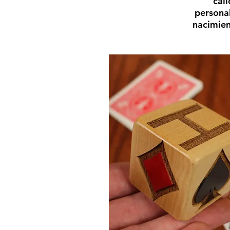
cal
personal
nacimien