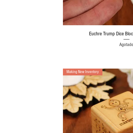
Vista rápi
Euchre Trump Dice Blo
Agotad
Making New Inventory