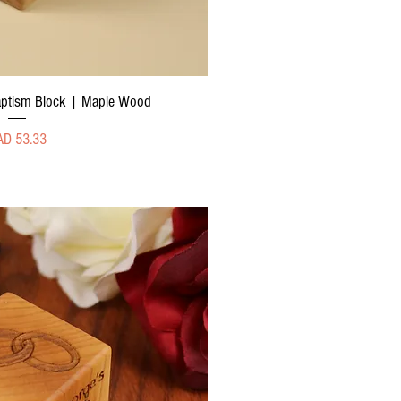
sta rápida
aptism Block | Maple Wood
ecio
AD 53.33