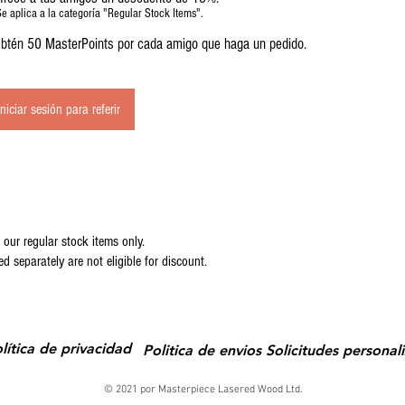
Se aplica a la categoría "Regular Stock Items".
btén 50 MasterPoints por cada amigo que haga un pedido.
Iniciar sesión para referir
 our regular stock items only.
 separately are not eligible for discount.
lítica de privacidad
Politica de envios
Solicitudes personal
© 2021 por Masterpiece Lasered Wood Ltd.