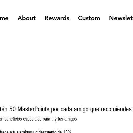
me
About
Rewards
Custom
Newslet
tén 50 MasterPoints por cada amigo que recomiendes
én beneficios especiales para ti y tus amigos
frece a tus amigos un descuento de 13%.