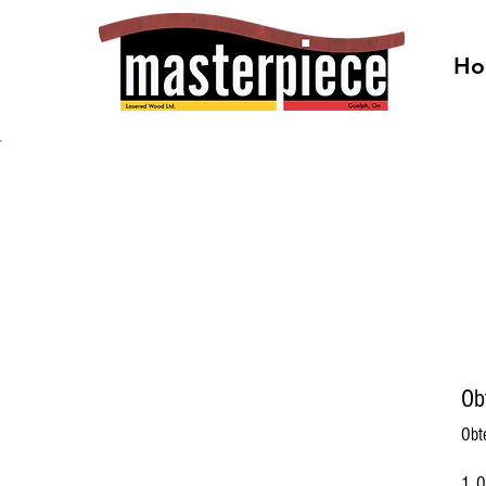
Ho
Ob
Obt
O