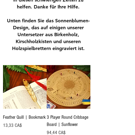
helfen. Danke für Ihre Hilfe.
Unten finden Sie das Sonnenblumen-
Design, das auf einigen unserer
Untersetzer aus Birkenholz,
Kirschholzkisten und unseren
Holzspielbrettern eingraviert ist.
Feather Quill | Bookmark
3 Player Round Cribbage
Board | Sunflower
Preis
13,33 CA$
Preis
94,44 CA$