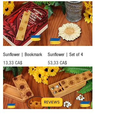
Sunflower | Bookmark
Sunflower | Set of 4
Preis
Preis
13,33 CA$
53,33 CA$
REVIEWS
Sunflower | Stash Box
Sunflower | AM PM
Weekly Pill Holder |
Preis
27,78 CA$
Single