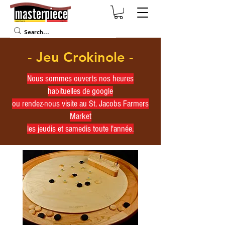
- Jeu Crokinole -
Nous sommes ouverts nos heures
habituelles de google
ou rendez-nous visite au St. Jacobs Farmers
Market
les jeudis et samedis toute l'année.